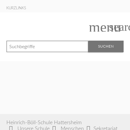
KURZLINKS
menu
sear
Suchbegriffe
SUCHEN
Heinrich-Böll-Schule Hattersheim
Unsere Schule
Menschen
Sekretariat