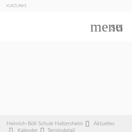
KURZLINKS
menu
sear
Suchbegriffe
SUCHEN
Heinrich-Böll-Schule Hattersheim
Aktuelles
Kalender
Termindetail