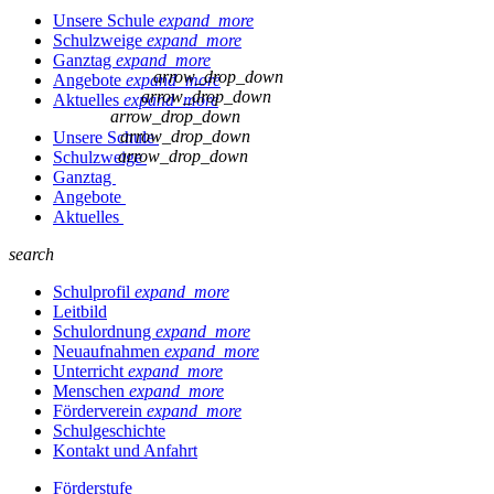
Unsere Schule
expand_more
Schulzweige
expand_more
Ganztag
expand_more
arrow_drop_down
Angebote
expand_more
arrow_drop_down
Aktuelles
expand_more
arrow_drop_down
arrow_drop_down
Unsere Schule
arrow_drop_down
Schulzweige
Ganztag
Angebote
Aktuelles
search
Schulprofil
expand_more
Leitbild
Schulordnung
expand_more
Neuaufnahmen
expand_more
Unterricht
expand_more
Menschen
expand_more
Förderverein
expand_more
Schulgeschichte
Kontakt und Anfahrt
Förderstufe