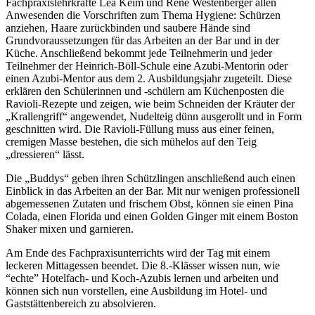
Fachpraxislehrkräfte Lea Keim und Rene Westenberger allen
Anwesenden die Vorschriften zum Thema Hygiene: Schürzen
anziehen, Haare zurückbinden und saubere Hände sind
Grundvoraussetzungen für das Arbeiten an der Bar und in der
Küche. Anschließend bekommt jede Teilnehmerin und jeder
Teilnehmer der Heinrich-Böll-Schule eine Azubi-Mentorin oder
einen Azubi-Mentor aus dem 2. Ausbildungsjahr zugeteilt. Diese
erklären den Schülerinnen und -schülern am Küchenposten die
Ravioli-Rezepte und zeigen, wie beim Schneiden der Kräuter der
„Krallengriff“ angewendet, Nudelteig dünn ausgerollt und in Form
geschnitten wird. Die Ravioli-Füllung muss aus einer feinen,
cremigen Masse bestehen, die sich mühelos auf den Teig
„dressieren“ lässt.
Die „Buddys“ geben ihren Schützlingen anschließend auch einen
Einblick in das Arbeiten an der Bar. Mit nur wenigen professionell
abgemessenen Zutaten und frischem Obst, können sie einen Pina
Colada, einen Florida und einen Golden Ginger mit einem Boston
Shaker mixen und garnieren.
Am Ende des Fachpraxisunterrichts wird der Tag mit einem
leckeren Mittagessen beendet. Die 8.-Klässer wissen nun, wie
“echte” Hotelfach- und Koch-Azubis lernen und arbeiten und
können sich nun vorstellen, eine Ausbildung im Hotel- und
Gaststättenbereich zu absolvieren.