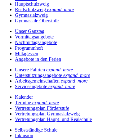
Hauptschulzweig
Realschulzweig
expand_more
Gymnasialzweig
Gymnasiale Oberstufe
Unser Ganztag
Vormittagsangebote
Nachmittagsangebote
Programmheft
Mittagessen
Angebote in den Ferien
Unsere Fahrten
expand_more
Unterstützungsangebote
expand_more
Arbeitsgemeinschaften
expand_more
Serviceangebote
expand_more
Kalender
Termine
expand_more
Vertretungsplan Förderstufe
Vertretungsplan Gymnasialzweig
Vertretungsplan Haupt- und Realschule
Selbstständige Schule
Inklusion